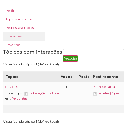
Perfil
Tópicos iniciados
Respostas criadas
Interações
Favoritos
Tópicos com interações
Visualizando tópico 1 (de 1 do total)
Tópico
Vozes
Posts
Post recente
duvidas
1
1
9 meses atrás
Iniciado por:
telbetey@gmail.com
telbetey@gmail.co
em:
Perguntas
Visualizando tópico 1 (de 1 do total)