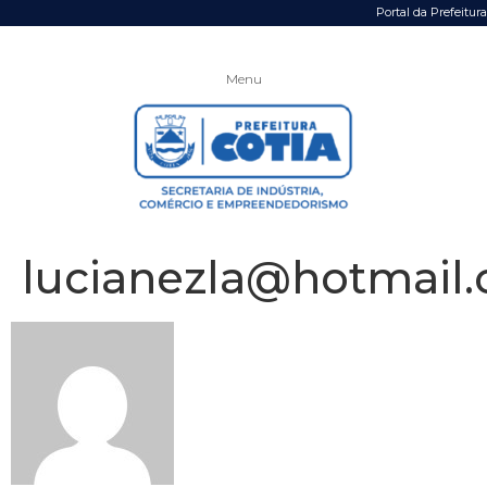
Portal da Prefeitura
Menu
lucianezla@hotmail