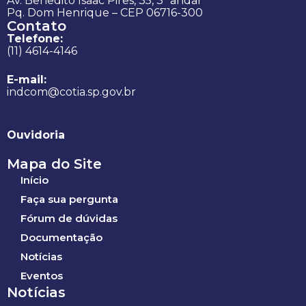
Av. Benedito Isaac Pires, 35, 3º andar
Pq. Dom Henrique – CEP 06716-300
Contato
Telefone:
(11) 4614-4146
E-mail:
indcom@cotia.sp.gov.br
Ouvidoria
Mapa do Site
Início
Faça sua pergunta
Fórum de dúvidas
Documentação
Notícias
Eventos
Notícias